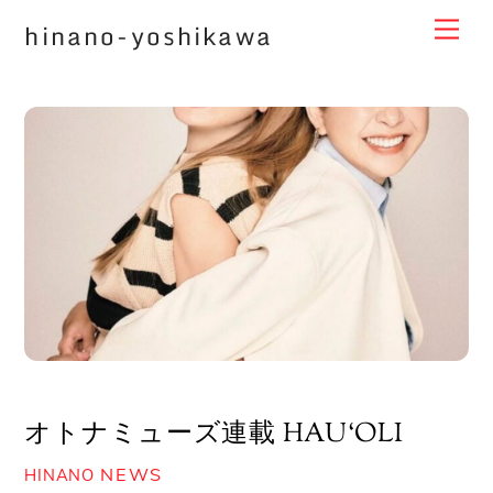
Skip
Me
hinano-yoshikawa
to
content
オトナミューズ連載 HAU‘OLI
NEWS
HINANO