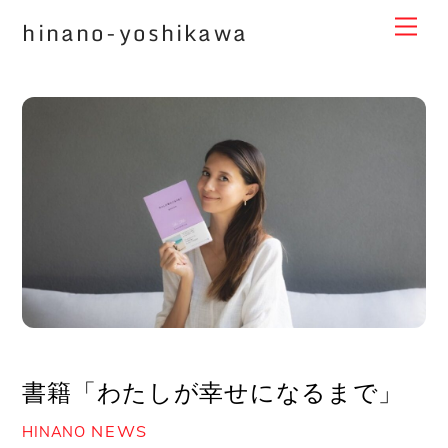
Skip
Me
hinano-yoshikawa
to
content
書籍「わたしが幸せになるまで」
NEWS
HINANO