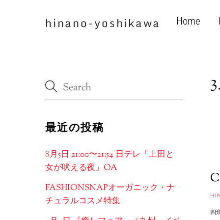
Skip
to
hinano-yoshikawa
Home
content
3
最近の投稿
8月5日 21:00〜21:54 日テレ「上田と
女が吠える夜」OA
C
FASHIONSNAPオーガニック・ナ
HI
チュラルコスメ特集
四