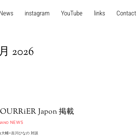
News
instagram
YouTube
links
Contact
月 2026
OURRiER Japon 掲載
NEWS
NANO
角大輔×吉川ひなの 対談