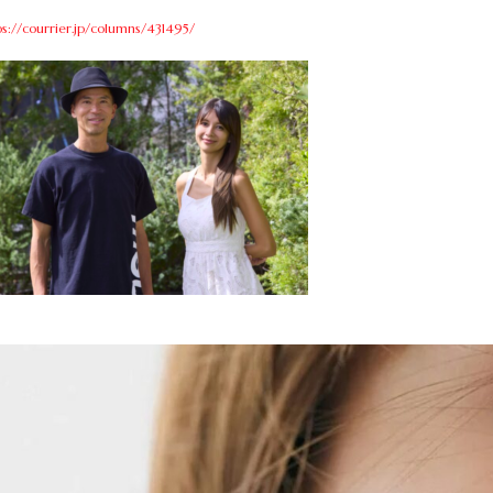
ps://courrier.jp/columns/431495/