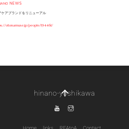
NEWS
NANO
アケアブランドをリニューアル
ps://otonamuse.jp/people/194461/
Back
hinano-yoshikawa
To
Top
Home
links
REAtoA
Contact