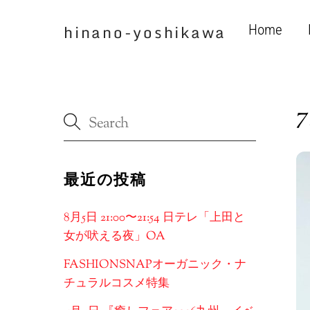
Skip
to
hinano-yoshikawa
Home
content
7
最近の投稿
8月5日 21:00〜21:54 日テレ「上田と
女が吠える夜」OA
FASHIONSNAPオーガニック・ナ
チュラルコスメ特集