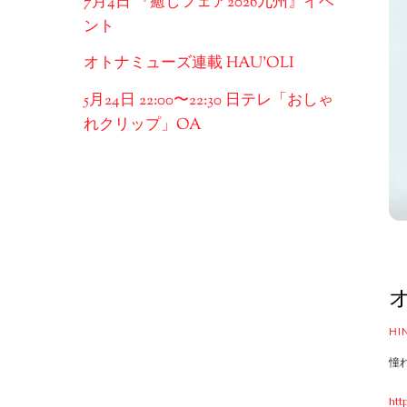
7月4日 『癒しフェア2026九州』イベ
ント
オトナミューズ連載 HAU’OLI
5月24日 22:00〜22:30 日テレ「おしゃ
れクリップ」OA
HI
憧
htt