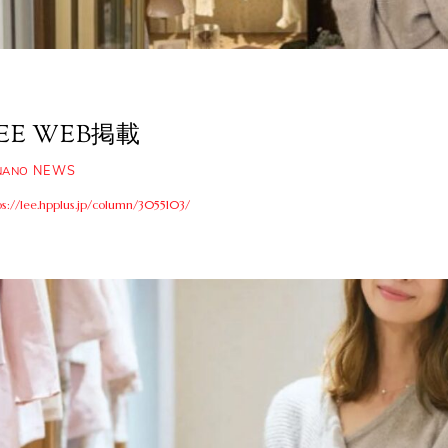
EE WEB掲載
NEWS
NANO
ps://lee.hpplus.jp/column/3055103/