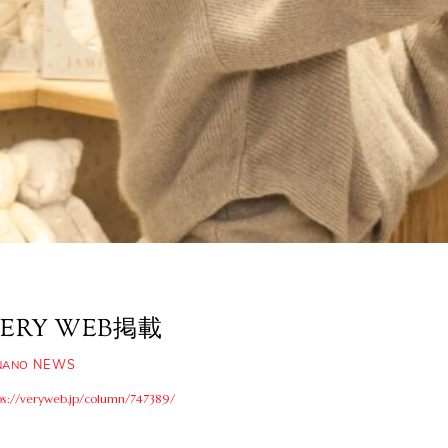
ERY WEB掲載
NEWS
NANO
ps://veryweb.jp/column/747389/