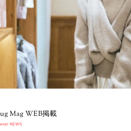
ug Mag WEB掲載
NEWS
NANO