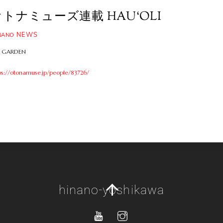
オトナミューズ連載 HAU‘OLI
NEWS
NANO
 GARDEN
ps://otonamuse.jp/people/83726/
Back
hinano-yoshikawa
To
Top