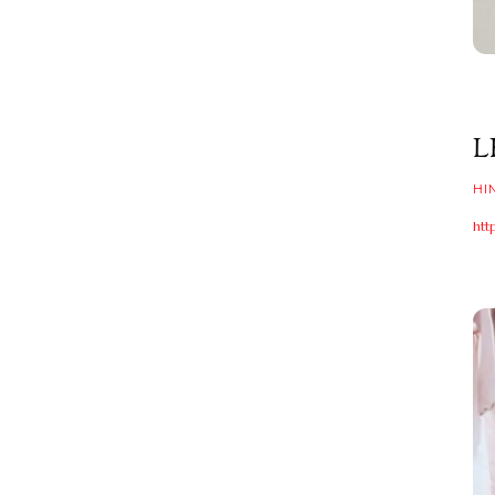
L
HI
htt