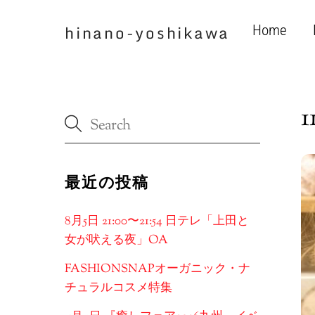
Skip
to
hinano-yoshikawa
Home
content
1
最近の投稿
8月5日 21:00〜21:54 日テレ「上田と
女が吠える夜」OA
FASHIONSNAPオーガニック・ナ
チュラルコスメ特集