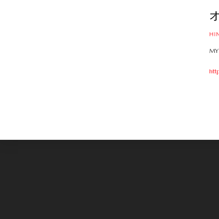
HI
MY
htt